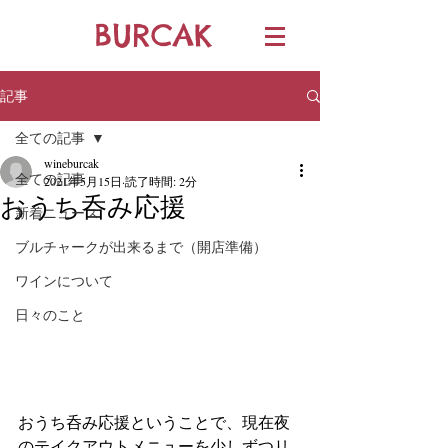
BURCAK
記事
全ての記事
wineburcak
全ての記事
2021年5月15日
読了時間: 2分
おうち呑み応援
新着ニュース
ブルチャークが出来るまで（開店準備）
ワインについて
日々のこと
おうち呑み応援ということで、現在夜
のテイクアウトメニューを少しずつリ