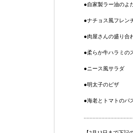
●自家製ラー油のよだ
●ナチョス風フレンチ
●肉屋さんの盛り合わ
●柔らか牛ハラミのス
●ニース風サラダ　　
●明太子のピザ　　　
●海老とトマトのパス
.................................
【2月13日まで下