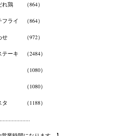
れ鶏　　（864）
フライ　（864）
せ　　　（972）
テーキ　（2484）
　　　　（1080）
　　　　（1080）
タ　　　（1188）
....................
記の営業時間になります。】