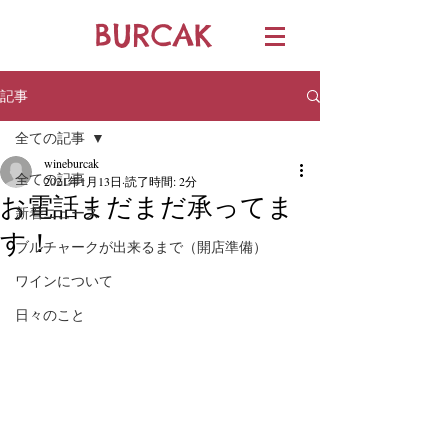
BURCAK
記事
全ての記事
wineburcak
全ての記事
2021年1月13日
読了時間: 2分
お電話まだまだ承ってま
新着ニュース
す！
ブルチャークが出来るまで（開店準備）
ワインについて
日々のこと