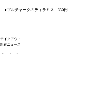
●ブルチャークのティラミス　330円
-------------------------------------------------------
テイクアウト
新着ニュース
最新記事
すべて表示