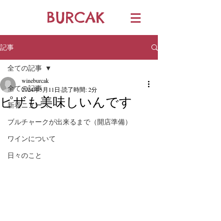
BURCAK
記事
全ての記事
wineburcak
全ての記事
2024年5月11日
読了時間: 2分
ピザも美味しいんです
新着ニュース
ブルチャークが出来るまで（開店準備）
ワインについて
日々のこと