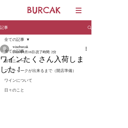
BURCAK
記事
全ての記事
wineburcak
全ての記事
2023年8月16日
読了時間: 2分
ワインたくさん入荷しま
新着ニュース
した！
ブルチャークが出来るまで（開店準備）
ワインについて
日々のこと