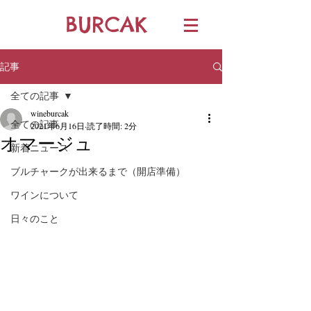
BURCAK
記事
全ての記事
wineburcak
全ての記事
2021年6月16日
読了時間: 2分
オマージュ
新着ニュース
ブルチャークが出来るまで（開店準備）
ワインについて
日々のこと