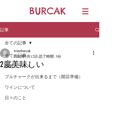
BURCAK
記事
全ての記事
wineburcak
全ての記事
2022年3月12日
読了時間: 3分
2度美味しい
新着ニュース
ブルチャークが出来るまで（開店準備）
ワインについて
日々のこと