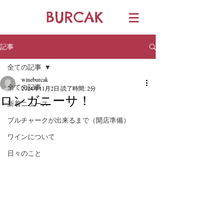
BURCAK
記事
全ての記事
wineburcak
全ての記事
2024年11月2日
読了時間: 2分
ロンガニーサ！
新着ニュース
ブルチャークが出来るまで（開店準備）
ワインについて
日々のこと