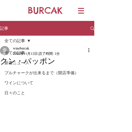
BURCAK
記事
全ての記事
wineburcak
全ての記事
2022年11月12日
読了時間: 1分
クン・パッポン
新着ニュース
ブルチャークが出来るまで（開店準備）
ワインについて
日々のこと