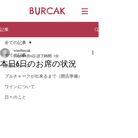
BURCAK
記事
全ての記事
wineburcak
全ての記事
2022年8月6日
読了時間: 1分
本日6日のお席の状況
新着ニュース
ブルチャークが出来るまで（開店準備）
ワインについて
日々のこと