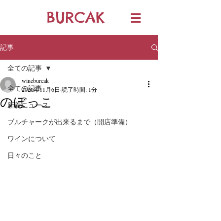
BURCAK
記事
全ての記事
wineburcak
全ての記事
2020年11月6日
読了時間: 1分
のぼっこ
新着ニュース
ブルチャークが出来るまで（開店準備）
ワインについて
日々のこと