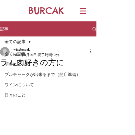
BURCAK
記事
全ての記事
wineburcak
全ての記事
2022年8月20日
読了時間: 2分
ラム肉好きの方に
新着ニュース
ブルチャークが出来るまで（開店準備）
ワインについて
日々のこと