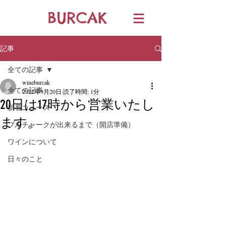
BURCAK
記事
全ての記事
wineburcak
全ての記事
2022年9月20日
読了時間: 1分
20日は17時から営業いたし
新着ニュース
ます。
ブルチャークが出来るまで（開店準備）
ワインについて
日々のこと