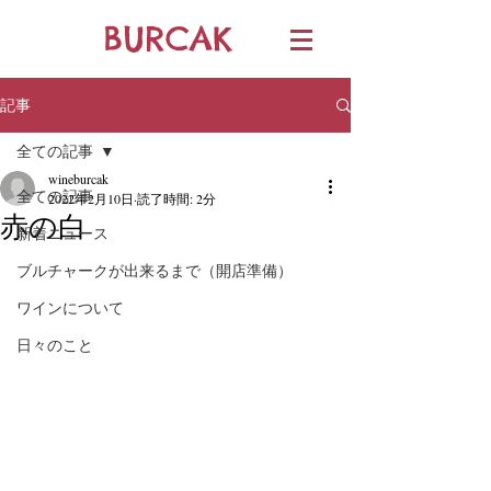
BURCAK
記事
全ての記事
wineburcak
全ての記事
2022年2月10日
読了時間: 2分
赤の白
新着ニュース
ブルチャークが出来るまで（開店準備）
ワインについて
日々のこと