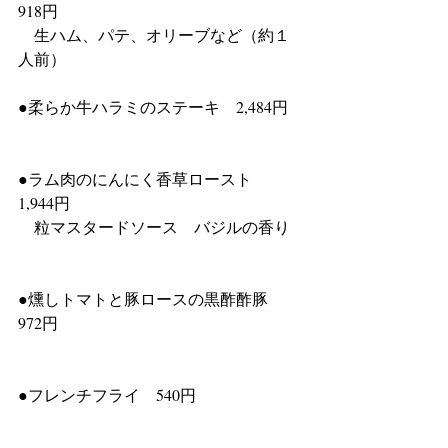
918円　				
　生ハム、パテ、オリーブなど（約１
人前）				
●柔らか牛ハラミのステーキ　2,484円	
●ラム肉のにんにく香草ロースト　
1,944円				
　粒マスタードソース　バジルの香り	
●燻しトマトと豚ロースの黒酢酢豚　
972円						
●フレンチフライ　540円			