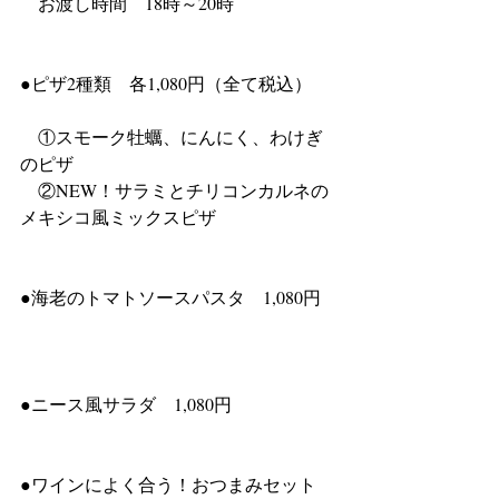
　お渡し時間　18時～20時			
●ピザ2種類　各1,080円（全て税込）	
　①スモーク牡蠣、にんにく、わけぎ
のピザ				
　②NEW！サラミとチリコンカルネの
メキシコ風ミックスピザ			
●海老のトマトソースパスタ　1,080円	
●ニース風サラダ　1,080円			
●ワインによく合う！おつまみセット　