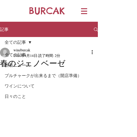
BURCAK
記事
全ての記事
wineburcak
全ての記事
2021年4月14日
読了時間: 2分
春のジェノベーゼ
新着ニュース
ブルチャークが出来るまで（開店準備）
ワインについて
日々のこと