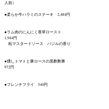
人前）				
●柔らか牛ハラミのステーキ　2,484円	
●ラム肉のにんにく香草ロースト　
1,944円				
　粒マスタードソース　バジルの香り	
●燻しトマトと豚ロースの黒酢酢豚　
972円						
●フレンチフライ　540円			
●ワインもお持ち帰り出来ます！		