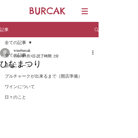
BURCAK
記事
全ての記事
wineburcak
全ての記事
2021年3月3日
読了時間: 2分
ひなまつり
新着ニュース
ブルチャークが出来るまで（開店準備）
ワインについて
日々のこと