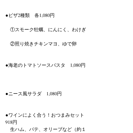
●ピザ2種類　各1,080円			
　①スモーク牡蠣、にんにく、わけぎ	
　②照り焼きチキンマヨ、ゆで卵	
●海老のトマトソースパスタ　1,080円	
●ニース風サラダ　1,080円			
●ワインによく合う！おつまみセット　
918円　				
　生ハム、パテ、オリーブなど（約１