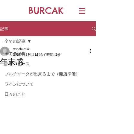
BURCAK
記事
全ての記事
wineburcak
全ての記事
2023年11月11日
読了時間: 2分
年末感
新着ニュース
ブルチャークが出来るまで（開店準備）
ワインについて
日々のこと