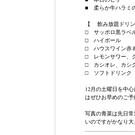
■　柔らか牛ハラミ
【　 飲み放題ドリ
□　サッポロ黒ラベ
□　ハイボール
□　ハウスワイン赤
□　レモンサワー、
□　カシオレ、カシ
□　ソフトドリンク
12月の土曜日を中
はぜひお早めのご予
写真の青菜は先日常
いのですがかなり大
.................................