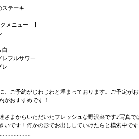
のステーキ
ンクメニュー　】
ル
＆白
グレフルサワー
グレ
心に、ご予約がじわじわと埋まっております。ご予定が
約がおすすめです！
連さまからいただいたフレッシュな野沢菜です♪写真で
きいです！何かの形でお出ししていけたらと模索中です
....................