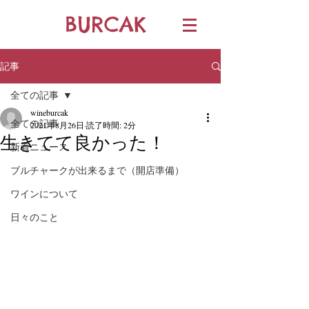
BURCAK
記事
全ての記事
wineburcak
全ての記事
2021年8月26日
読了時間: 2分
生きてて良かった！
新着ニュース
ブルチャークが出来るまで（開店準備）
ワインについて
日々のこと