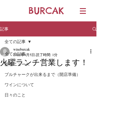
BURCAK
記事
全ての記事
wineburcak
全ての記事
2022年4月5日
読了時間: 1分
火曜ランチ営業します！
新着ニュース
ブルチャークが出来るまで（開店準備）
ワインについて
日々のこと