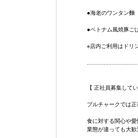
●海老のワンタン麵（
●ベトナム風焼豚ごは
※店内ご利用はドリ
.................................
【 正社員募集して
ブルチャークでは正
食に対する関心や愛
業態が違っても大歓