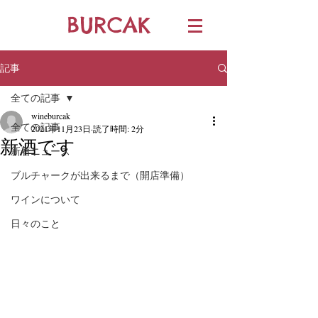
BURCAK
記事
全ての記事
wineburcak
全ての記事
2021年11月23日
読了時間: 2分
新酒です
新着ニュース
ブルチャークが出来るまで（開店準備）
ワインについて
日々のこと