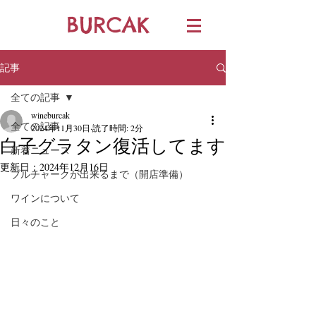
BURCAK
記事
全ての記事
wineburcak
全ての記事
2024年11月30日
読了時間: 2分
白子グラタン復活してます
新着ニュース
更新日：
2024年12月16日
ブルチャークが出来るまで（開店準備）
ワインについて
日々のこと