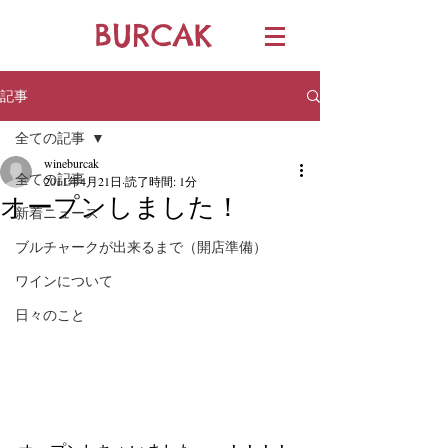
BURCAK
記事
全ての記事
wineburcak
全ての記事
2011年4月21日
読了時間: 1分
オープンしました！
新着ニュース
ブルチャークが出来るまで（開店準備）
ワインについて
日々のこと