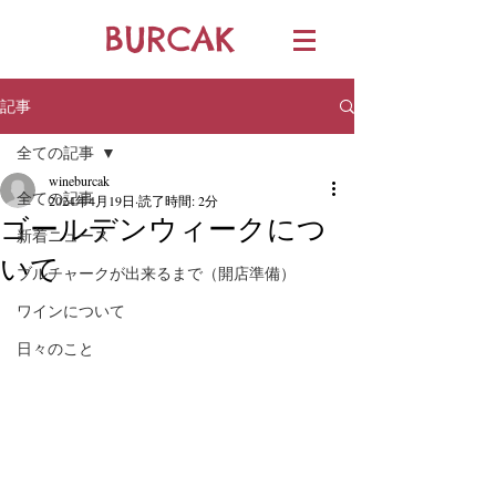
BURCAK
記事
全ての記事
wineburcak
全ての記事
2024年4月19日
読了時間: 2分
ゴールデンウィークにつ
新着ニュース
いて
ブルチャークが出来るまで（開店準備）
ワインについて
日々のこと