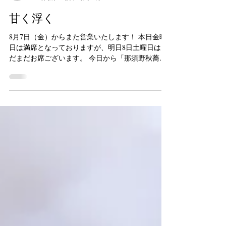
wineburcak
22 時間前
読了時間: 2分
甘く浮く
8月7日（金）からまた営業いたします！ 本日金曜
日は満席となっておりますが、明日8日土曜日はま
だまだお席ございます。 今日から「那須野秋蕎麦
のリゾット」が登場します♪プチプチとした蕎麦の
食感が楽しいリゾットです。 那須の「今牧場」さ
んの美味しいチーズも色々仕入れてきたので、こ
だわりチーズの盛り合わせもご用意したいと思っ
ております。日本酒でチーズの表面を洗ったウオ
ッシュタイプや山羊さんチーズも。お楽しみに！
栃木県那須塩原のクラフトビール屋さん「甘く浮
く」のビールも超限定で仕入れてまいりました！
以前旅先のビール屋さんでその存在を知り、まる
でナチュラルワインのような癒し系の味わいと、
世界観に惹かれて、いつかまた出会いたい、飲み
たいと思っていました。 野生酵母を使用し、無濾
過＆瓶内二次発酵で自然や四季を感じさせる様々
なビールを造られています。ワインと同じ750ml瓶