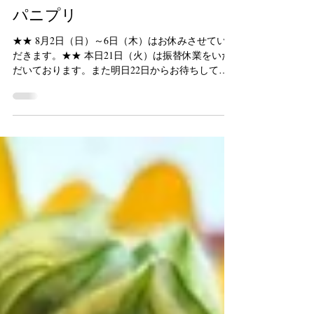
wineburcak
7月21日
読了時間: 2分
パニプリ
★★ 8月2日（日）～6日（木）はお休みさせていた
だきます。★★ 本日21日（火）は振替休業をいた
だいております。また明日22日からお待ちしてお
ります！ 新メニュー「パニプリ」が登場しており
ます♪パニプリとはインドで人気のストリートフー
ドで写真の丸いパリパリのことです。 小麦粉やセ
モリナ粉でできており、揚げると膨らむので空洞
に様々なものを詰めることができます。現地では
スパイス入りの酸っぱいソースをかけるそうで
す。 写真の時は西瓜を詰めてみました。が！色々
試行錯誤して西瓜は却下となり、とうもろこしピ
ュレ、じゃがいものサブジ、ヨーグルトソースと
海老を詰めることになりました。色々遊べそうな
楽しい食材です！ 「真だことフルーツトマト、パ
クチーのヤム」も登場です。夏らしい雰囲気のさ
っぱりタイ風サラダです。たまに現れる水茄子も