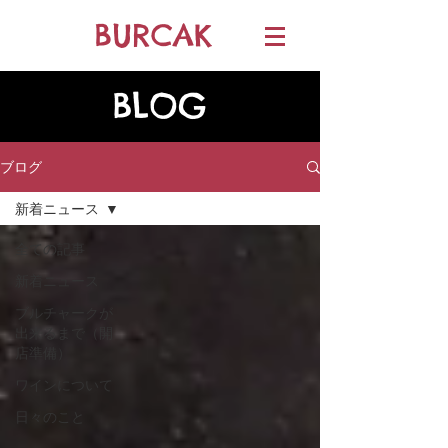
BURCAK
BLOG
ブログ
新着ニュース
全ての記事
新着ニュース
ブルチャークが
出来るまで（開
店準備）
ワインについて
日々のこと